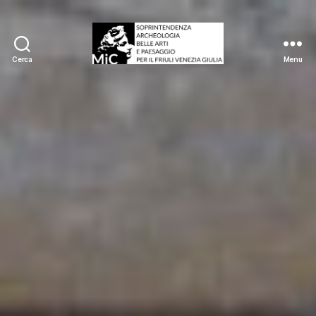
Cerca
Menu
Sabap
FVG