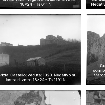
18×24 – Ts 611 N
Negativ
Go
sormon
rizia; Castello; veduta; 1923. Negativo su
Marco;
lastra di vetro 18×24 – Ts 1191 N