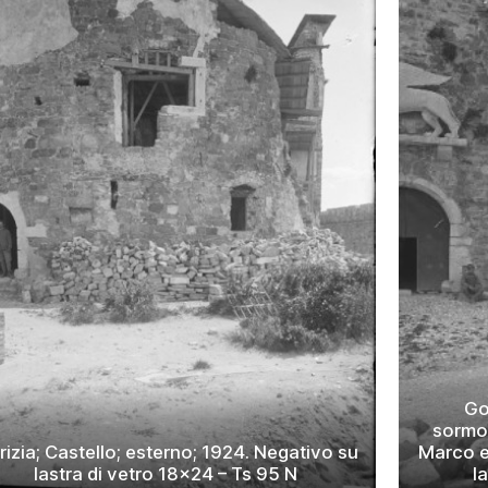
Go
sormon
izia; Castello; esterno; 1924. Negativo su
Marco e
lastra di vetro 18×24 – Ts 95 N
l