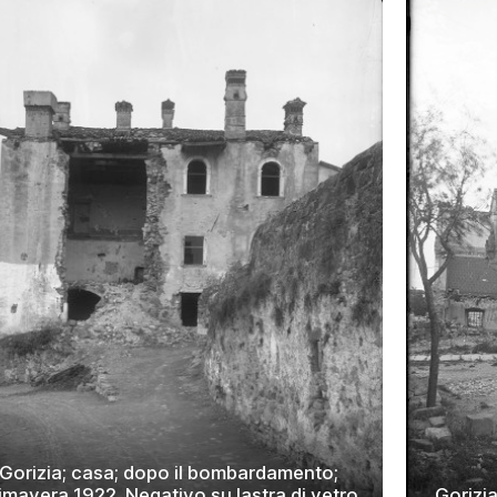
Gorizia; casa; dopo il bombardamento;
imavera 1922. Negativo su lastra di vetro
Gorizia