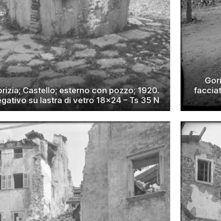
Gori
rizia; Castello; esterno con pozzo; 1920.
facciat
gativo su lastra di vetro 18×24 – Ts 35 N