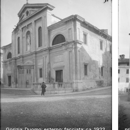
Gorizia; Duomo; esterno; facciata; ca. 1922.
pr