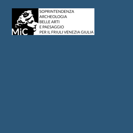
Sabap
FVG