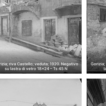
izia; riva Castello; veduta; 1920. Negativo
Gorizia;
su lastra di vetro 18×24 – Ts 45 N
l