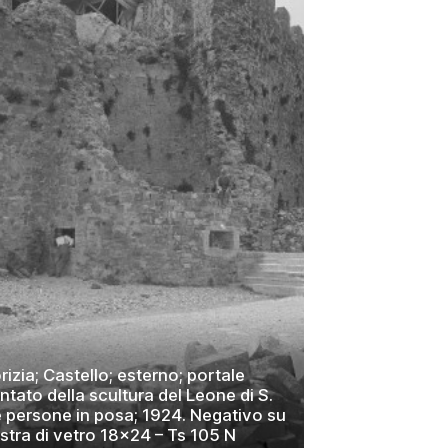
rizia; Castello; esterno; portale
tato della scultura del Leone di S.
 persone in posa; 1924. Negativo su
astra di vetro 18×24 – Ts 105 N